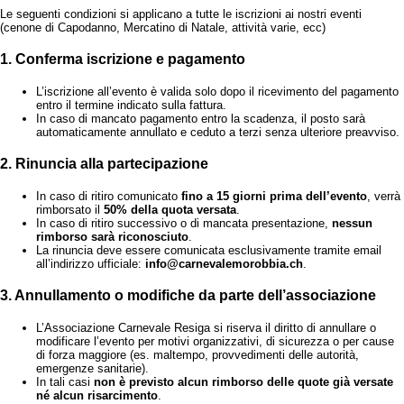
Le seguenti condizioni si applicano a tutte le iscrizioni ai nostri eventi
(cenone di Capodanno, Mercatino di Natale, attività varie, ecc)
1. Conferma iscrizione e pagamento
L’iscrizione all’evento è valida solo dopo il ricevimento del pagamento
entro il termine indicato sulla fattura.
In caso di mancato pagamento entro la scadenza, il posto sarà
automaticamente annullato e ceduto a terzi senza ulteriore preavviso.
2. Rinuncia alla partecipazione
In caso di ritiro comunicato
fino a 15 giorni prima dell’evento
, verrà
rimborsato il
50% della quota versata
.
In caso di ritiro successivo o di mancata presentazione,
nessun
rimborso sarà riconosciuto
.
La rinuncia deve essere comunicata esclusivamente tramite email
all’indirizzo ufficiale:
info@carnevalemorobbia.ch
.
3. Annullamento o modifiche da parte dell’associazione
L’Associazione Carnevale Resiga si riserva il diritto di annullare o
modificare l’evento per motivi organizzativi, di sicurezza o per cause
di forza maggiore (es. maltempo, provvedimenti delle autorità,
emergenze sanitarie).
In tali casi
non è previsto alcun rimborso delle quote già versate
né alcun risarcimento
.