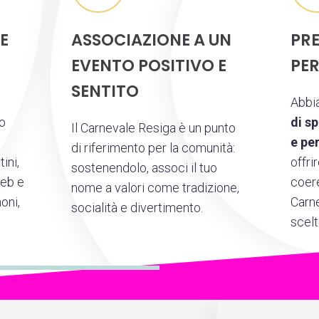
 E
ASSOCIAZIONE A UN
PR
EVENTO POSITIVO E
PE
SENTITO
u
Abbi
o
di s
Il Carnevale Resiga è un punto
e pe
di riferimento per la comunità:
ini,
offri
sostenendolo, associ il tuo
web e
coere
nome a valori come tradizione,
oni,
Carne
socialità e divertimento.
scelt