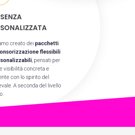
ESENZA
RSONALIZZATA
amo creato dei
pacchetti
ponsorizzazione flessibili
rsonalizzabili
, pensati per
re visibilità concreta e
nte con lo spirito del
vale. A seconda del livello
o.