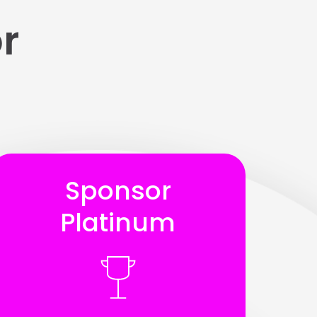
r
Sponsor
Platinum